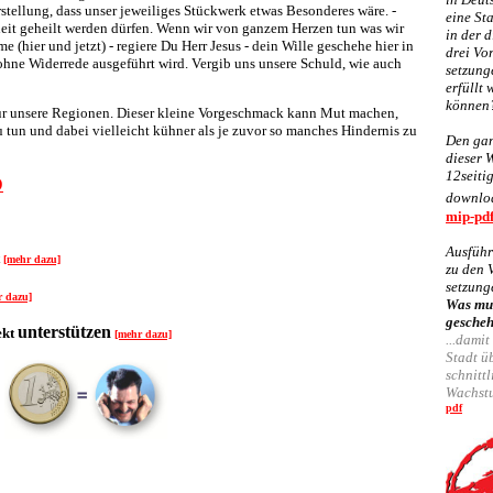
tellung, dass unser jeweiliges Stückwerk etwas Besonderes wäre. -
eine Sta
eit geheilt werden dürfen. Wenn wir von ganzem Herzen tun was wir
in der d
(hier und jetzt) - regiere Du Herr Jesus - dein Wille geschehe hier in
drei Vo
ohne Widerrede ausgeführt wird. Vergib uns unsere Schuld, wie auch
setzung
erfüllt
können
für unsere Regionen. Dieser kleine Vorgeschmack kann Mut machen,
u tun und dabei vielleicht kühner als je zuvor so manches Hindernis zu
Den gan
dieser 
12seiti
D
downlo
mip-pd
Ausführ
t
[mehr dazu]
zu den 
setzung
r dazu]
Was mu
gescheh
unterstützen
ekt
[mehr dazu]
...damit
Stadt ü
schnittl
Wachst
pdf