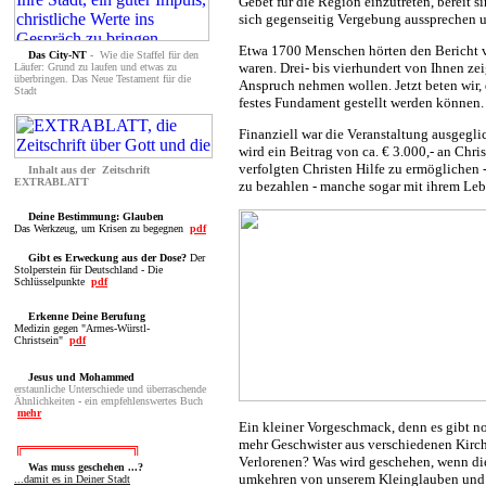
Gebet für die Region einzutreten, bereit 
sich gegenseitig Vergebung aussprechen
Etwa 1700 Menschen hörten den Bericht v
Das City-NT
-
Wie die Staffel für den
waren. Drei- bis vierhundert von Ihnen zei
Läufer: Grund zu laufen und etwas zu
überbringen. Das Neue Testament für die
Anspruch nehmen wollen. Jetzt beten wir,
Stadt
festes Fundament gestellt werden können.
Finanziell war die Veranstaltung ausgegli
wird ein Beitrag von ca. € 3.000,- an Chri
verfolgten Christen Hilfe zu ermöglichen -
Inhalt aus der Zeitschrift
EXTRABLATT
zu bezahlen - manche sogar mit ihrem Leb
Deine Bestimmung: Glauben
Das Werkzeug, um Krisen zu begegnen
pdf
Gibt es Erweckung aus der Dose?
Der
Stolperstein für Deutschland - Die
Schlüsselpunkte
pdf
Erkenne Deine Berufung
Medizin gegen "Armes-Würstl-
Christsein"
pdf
Jesus und Mohammed
erstaunliche Unterschiede und überraschende
Ähnlichkeiten
-
ein empfehlenswertes Buch
mehr
Ein kleiner Vorgeschmack, denn es gibt 
mehr Geschwister aus verschiedenen Kirch
╔══════
════
═╗
Verlorenen? Was wird geschehen, wenn die 
Was muss geschehen ...?
umkehren von unserem Kleinglauben und ei
...damit es in Deiner Stadt