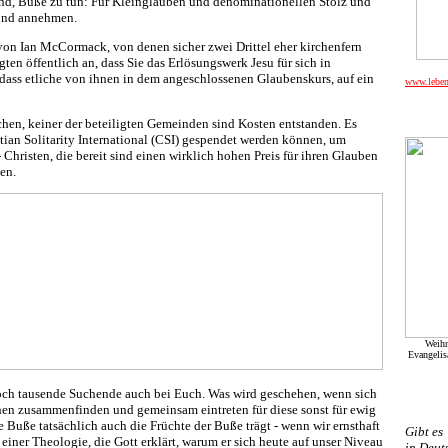
sind, Buße zu tun: Für Kleinglauben und denominationellen Stolz und
 und annehmen.
on Ian McCormack, von denen sicher zwei Drittel eher kirchenfern
gten öffentlich an, dass Sie das Erlösungswerk Jesu für sich in
 dass etliche von ihnen in dem angeschlossenen Glaubenskurs, auf ein
www.leben
chen, keiner der beteiligten Gemeinden sind Kosten entstanden. Es
stian Solitarity International (CSI) gespendet werden können, um
 Christen, die bereit sind einen wirklich hohen Preis für ihren Glauben
en.
Weihn
Evangelis
noch tausende Suchende auch bei Euch. Was wird geschehen, wenn sich
en zusammenfinden und gemeinsam eintreten für diese sonst für ewig
Buße tatsächlich auch die Früchte der Buße trägt - wenn wir ernsthaft
Gibt es
ner Theologie, die Gott erklärt, warum er sich heute auf unser Niveau
in Deut