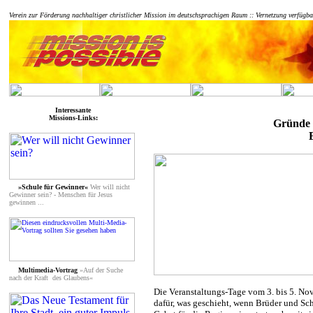
Verein zur Förderung nachhaltiger christlicher Mission im deutschsprachigen Raum :: Vernetzung verfügbar
Interessante
Missions-Links:
Gründe f
»
Schule für Gewinner
«
Wer will nicht
Gewinner sein? - Menschen für Jesus
gewinnen ...
Multimedia-Vortrag
»Auf der Suche
nach der Kraft
des Glaubens«
Die Veranstaltungs-Tage vom 3. bis 5. No
dafür, was geschieht, wenn Brüder und 