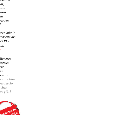
dt,
iese
raus-
en
 werden
?
zen Inhalt
Webseite als
ges PDF
aden
f
licheres
Voraus-
en:
ss
en ...?
 es in Deiner
berdurch-
iches
um
gibt?