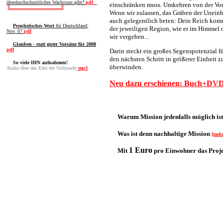
überdurchschnittliches Wachstum
gibt?
pdf
einschränken muss. Umkehren von der Vors
╚═══════════╝
Wenn wir zulassen, das Gräben der Uneinh
auch gelegentlich beten: Dein Reich komme 
Prophetisches Wort
für Deutschland;
der jeweiligen Region, wie er im Himmel 
Nov. 07
pdf
wir vergeben...
Glauben - statt guter Vorsätze für 2008
pdf
Darin steckt ein großes Segenspotenzial 
den nächsten Schritt in größerer Einheit z
So viele IHN aufnahmen!
überwinden.
Audio über das Erbe der Vollmacht
mp3
Neu dazu erschienen: Buch+DV
Warum Mission jedenfalls möglich is
Was ist denn nachhaltige Mission
[meh
1 Euro
Mit
pro Einwohner das Proj