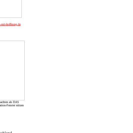
-mit-hoffnung.de
achten als DAS
ation-Fenster nützen
schland