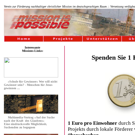
Verein zur Förderung nachhaltiger christlicher Mission im deutschsprachigen Raum :: Vernetzung verfügbar
Interessante
Missions-Links:
Spenden Sie 1 
»
Schule für Gewinner
«
Wer will nicht
Gewinner sein? - Menschen für Jesus
gewinnen ...
Multimedia-Vortrag
»Auf der Suche
nach der Kraft
des Glaubens«
1 Euro pro Einwohner
durch S
Eine eindrucksvolle Möglichkeit,
Suchenden zu begegnen
Projekts durch lokale Förderer 