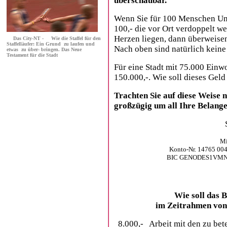
überschaubar.
Wenn Sie für 100 Menschen Unt
100,- die vor Ort verdoppelt 
Herzen liegen, dann überweisen
Das City-NT
-
Wie die Staffel für den
Staffelläufer: Ein Grund zu laufen und
Nach oben sind natürlich keine
etwas zu über- bringen. Das Neue
Testament für die Stadt
Für eine Stadt mit 75.000 Einw
150.000,-. Wie soll dieses Geld
Trachten Sie auf diese Weise 
großzügig um all Ihre Belan
Mi
Konto-Nr. 14765 00
BIC GENODES1VMN, 
Wie soll das 
im Zeitrahmen von 
8.000,- Arbeit mit den zu bete